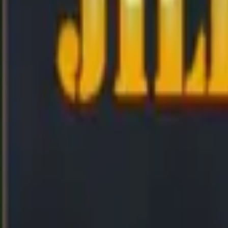
FREE SPIN 17✘ SPESIAL PRAGMATIC
CASHBACK SPESIA
AN – TO 1X!
CASHBACK LIVEGAME
Login