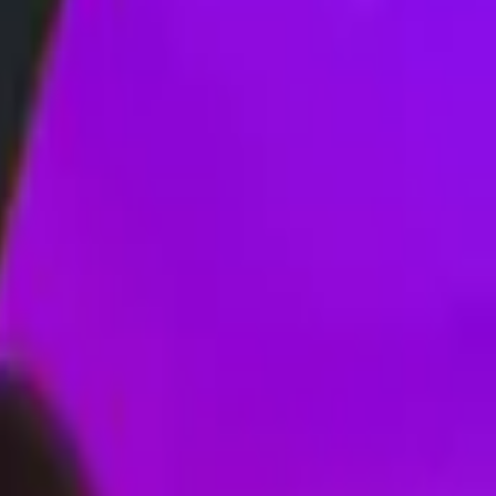
N
BONUS KHUSUS