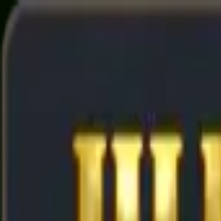
Whatsapp
Telegram
BUKTI WD
FREE SPIN 17✘ SPESIAL PRAGMATIC
CASHBACK SPESIA
AN – TO 1X!
CASHBACK LIVEGAME