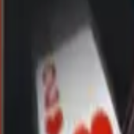
Olahraga
Arcade
Poker
Tembak Ikan
Sabung Ayam
Togel
Lainnya
Lihat Col
Event Lomba
Akses WAP