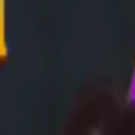
L - SUPER RICH
LUCKYSPIN!! RODA BONUS MINGGUA
Daftar
Daftar