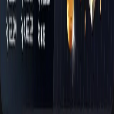
Dengan
slot gacor
maxwin populer,
Pemain bisa meraih kemenangan optimal setiap hari.
Bonus harian dan jackpot harian membuat pengalaman
bermain lebih seru.
ONGTOTO menjadi pilihan utama bagi pecinta slot
online.
Lihat Semua
home
explore
promo
dompet
livechat