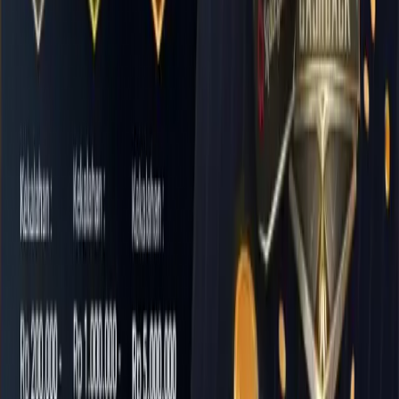
Member baru bisa langsung mencoba slot gacor dengan
modal awal.
Semua transaksi fair dan transparan untuk semua
pemain aktif.
Bonus tambahan memperbesar peluang kemenangan
setiap hari.
Slot gacor maxwin
populer menarik banyak pemain
setiap hari.
Keamanan akun selalu dijaga dengan enkripsi modern
terbaru.
Platform cocok untuk pemula maupun pemain
profesional.
ONGTOTO membuktikan reputasinya sebagai situs slot
terpercaya.