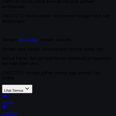
Platform cocok untuk pemula maupun pemain
profesional.
ONGTOTO membuktikan reputasinya sebagai situs slot
terpercaya.
Dengan
slot gacor
maxwin populer,
Pemain bisa meraih kemenangan optimal setiap hari.
Bonus harian dan jackpot harian membuat pengalaman
bermain lebih seru.
ONGTOTO menjadi pilihan utama bagi pecinta slot
online.
Lihat Semua
home
explore