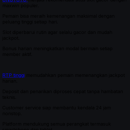
maxwin populer.
Pemain bisa meraih kemenangan maksimal dengan
peluang tinggi setiap hari.
Slot diperbarui rutin agar selalu gacor dan mudah
jackpot.
Bonus harian meningkatkan modal bermain setiap
member aktif.
RTP tinggi
memudahkan pemain memenangkan jackpot
harian.
Deposit dan penarikan diproses cepat tanpa hambatan
teknis.
Customer service siap membantu kendala 24 jam
nonstop.
Platform mendukung semua perangkat termasuk
smartphone dan tablet.