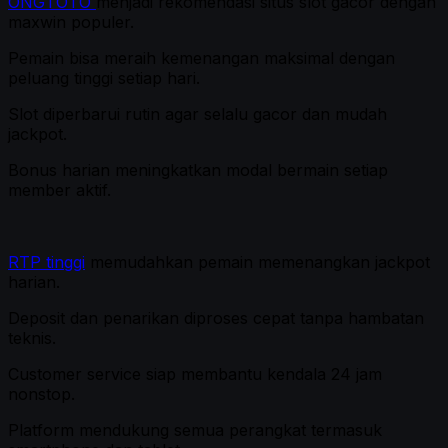
ONGTOTO
menjadi rekomendasi situs slot gacor dengan
maxwin populer.
Pemain bisa meraih kemenangan maksimal dengan
peluang tinggi setiap hari.
Slot diperbarui rutin agar selalu gacor dan mudah
jackpot.
Bonus harian meningkatkan modal bermain setiap
member aktif.
RTP tinggi
memudahkan pemain memenangkan jackpot
harian.
Deposit dan penarikan diproses cepat tanpa hambatan
teknis.
Customer service siap membantu kendala 24 jam
nonstop.
Platform mendukung semua perangkat termasuk