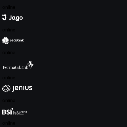
online
online
online
online
online
online