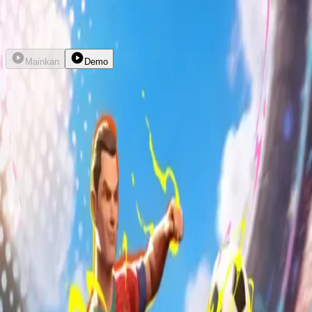
Daftar
Masuk
Mainkan
Demo
World Cup 2026
eclipse_studio
kembali
ONGTOTO rekomendasi
situs slot gacor maxwin
paling populer
ONGTOTO
menjadi rekomendasi situs slot gacor dengan
maxwin populer.
Pemain bisa meraih kemenangan maksimal dengan
peluang tinggi setiap hari.