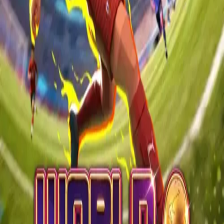
Member baru bisa langsung mencoba slot gacor dengan
modal awal.
Semua transaksi fair dan transparan untuk semua
pemain aktif.
Bonus tambahan memperbesar peluang kemenangan
setiap hari.
Slot gacor maxwin
populer menarik banyak pemain
setiap hari.
Keamanan akun selalu dijaga dengan enkripsi modern
terbaru.
Platform cocok untuk pemula maupun pemain
profesional.
ONGTOTO membuktikan reputasinya sebagai situs slot
terpercaya.