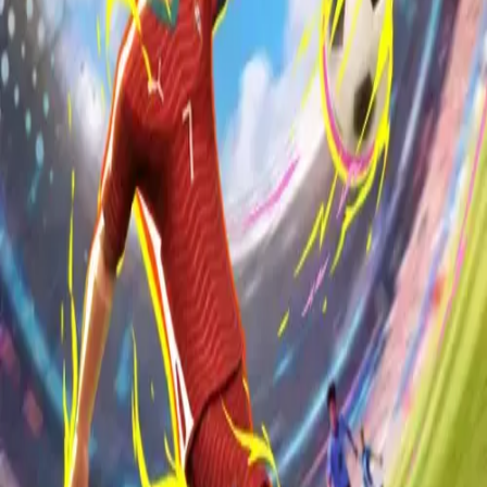
Slot diperbarui rutin agar selalu gacor dan mudah
jackpot.
Bonus harian meningkatkan modal bermain setiap
member aktif.
RTP tinggi
memudahkan pemain memenangkan jackpot
harian.
Deposit dan penarikan diproses cepat tanpa hambatan
teknis.
Customer service siap membantu kendala 24 jam
nonstop.
Platform mendukung semua perangkat termasuk
smartphone dan tablet.
Update harian
pola gacor
membantu strategi bermain
optimal.