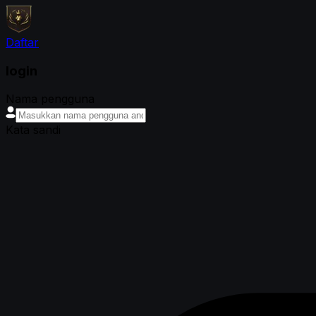
Daftar
login
Nama pengguna
Kata sandi